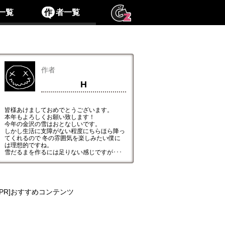
一覧
作
者一覧
作者
H
皆様あけましておめでとうございます。
本年もよろしくお願い致します！
今年の金沢の雪はおとなしいです。
しかし生活に支障がない程度にちらほら降っ
てくれるので 冬の雰囲気を楽しみたい僕に
は理想的ですね。
雪だるまを作るには足りない感じですが･･･
[PR]おすすめコンテンツ