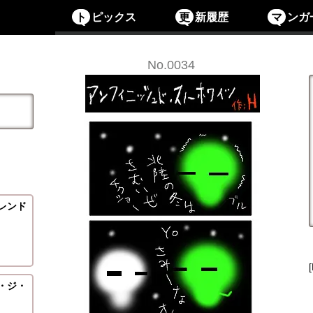
ト
ピックス
更
新履歴
マ
ンガ
No.0034
レンド
・ジ・