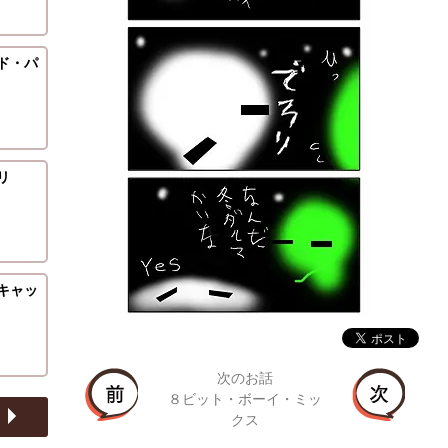
ド・パ
リ
キャッ
次のお話
８ビット・ボーイ・ミッ
クス