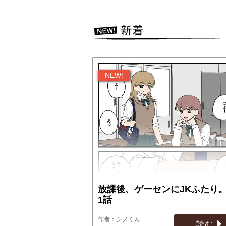
放課後、ゲーセンにJKふたり。
1話
シノくん
読む