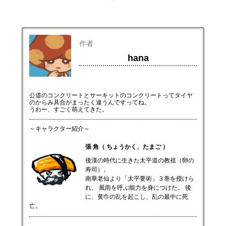
作者
hana
公道のコンクリートとサーキットのコンクリートってタイヤ
のからみ具合がまったく違うんですってね。
うわー、すごく萌えてきた。
～キャラクター紹介～
張 角（ ちょうかく、たまご ）
後漢の時代に生きた太平道の教祖（卵の
寿司）。
南華老仙より「太平要術」３巻を授けら
れ、 風雨を呼ぶ能力を身につけた。 後
に、黄巾の乱を起こし、乱の最中に死
亡。