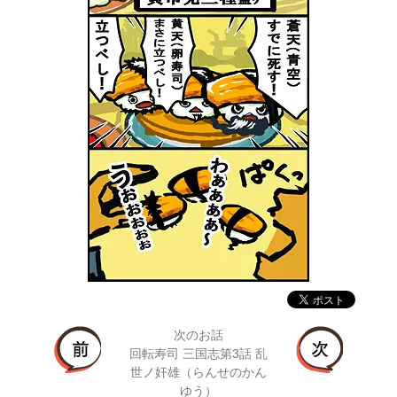
次のお話
回転寿司 三国志第3話 乱
世ノ奸雄（らんせのかん
ゆう）