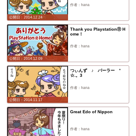
hana
2014.12.24
Thank you PlaystationⓇ H
ome！
hana
2014.12.09
つぃんず ♪ パーラー °
☆.。3
hana
2014.11.17
Great Edo of Nippon
hana