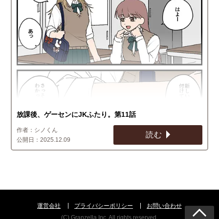
放課後、ゲーセンにJKふたり。第11話
シノくん
読む
2025.12.09
運営会社
プライバシーポリシー
お問い合わせ
(C) Granzella Inc. All rights reserved.