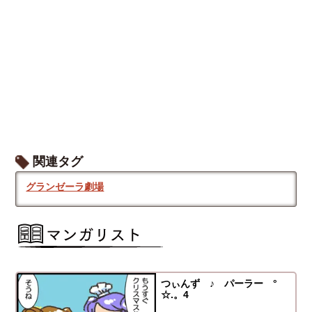
関連タグ
グランゼーラ劇場
つぃんず ♪ パーラー °
☆.。4