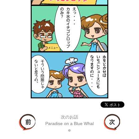
次のお話
Paradise on a Blue Whal
e