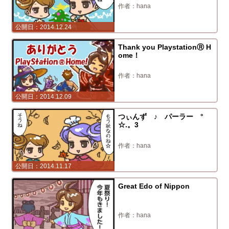
hana
2014.12.24
Thank you PlaystationⓇ H
ome！
hana
2014.12.09
つぃんず ♪ パーラー °
☆.。3
hana
2014.11.17
Great Edo of Nippon
hana