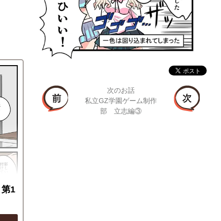
次のお話
私立GZ学園ゲーム制作
部 立志編③
第1