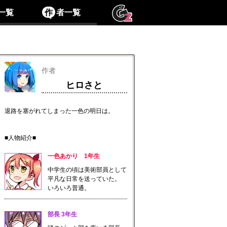
一覧
作
者一覧
作者
ヒロさと
退路を塞がれてしまった一色の明日は。
■人物紹介■
一色あかり 1年生
中学生の頃は美術部員として
平凡な日常を送っていた。
いろいろ普通。
部長 3年生