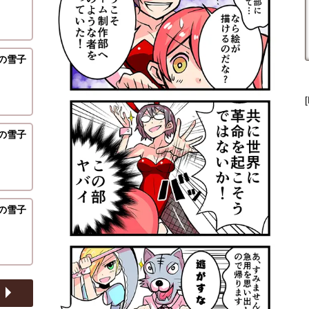
の雪子
の雪子
の雪子