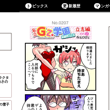
ト
ピックス
更
新履歴
マ
ンガ
No.0207
ラクタ
白さの
の雪子