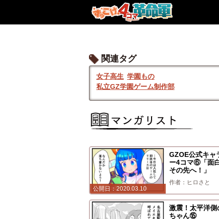
関連タグ
女子高生
学園もの
私立GZ学園ゲーム制作部
GZOE公式キャ
ー4コマ⑥「面
その先へ！」
ヒロさと
2020.03.10
激震！太平洋側
ちゃん⑮