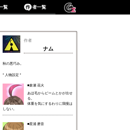
一覧
作
者一覧
作者
ナム
秋の悪巧み。
* 人物設定 *
■倉瀬 花火
あほ毛からビームとかが出せ
る。
体重を気にするわりに我慢は
しない。
■星浦 磨音