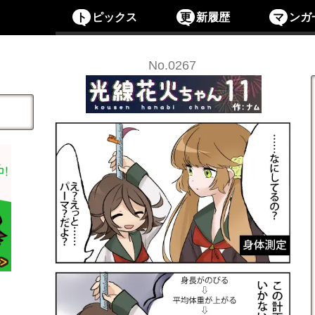
ト
ピックス
更
新履歴
マ
ンガ
No.0267