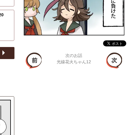
0
次のお話
光線花火ちゃん12