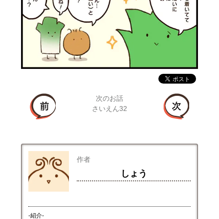
次のお話
さいえん32
作者
しょう
-紹介-