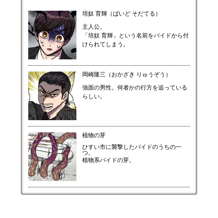
培奴 育輝（ばいど そだてる）
主人公。
「培奴 育輝」という名前をバイドから付
けられてしまう。
岡崎隆三（おかざき りゅうぞう）
強面の男性。何者かの行方を追っている
らしい。
植物の芽
ひすい市に襲撃したバイドのうちの一
つ。
植物系バイドの芽。