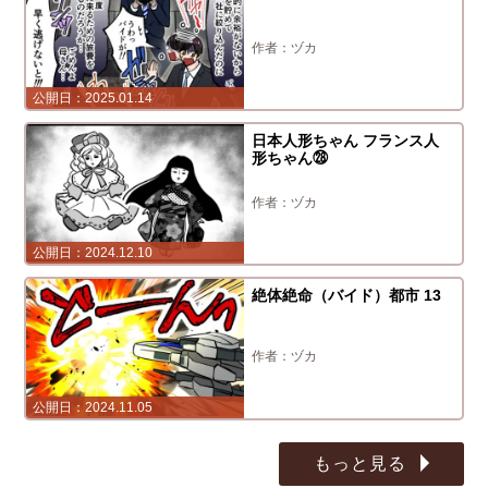
ヅカ
2025.01.14
日本人形ちゃん フランス人
形ちゃん㉘
ヅカ
2024.12.10
絶体絶命（バイド）都市 13
ヅカ
2024.11.05
もっと見る