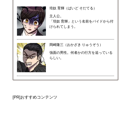
培奴 育輝（ばいど そだてる）
主人公。
「培奴 育輝」という名前をバイドから付
けられてしまう。
岡崎隆三（おかざき りゅうぞう）
強面の男性。何者かの行方を追っている
らしい。
[PR]おすすめコンテンツ