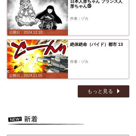
日本人形ちゃん フランス人
形ちゃん㉘
ヅカ
2024.12.10
絶体絶命（バイド）都市 13
ヅカ
2024.11.05
もっと見る