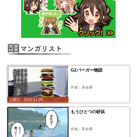
GZバーガー物語
革命軍
2012.11.20
もうひとつの砂浜
革命軍