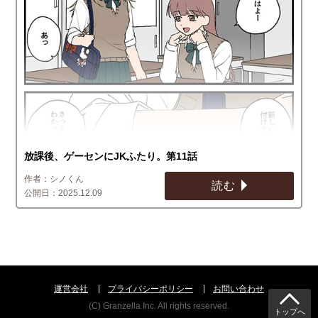
放課後、ゲーセンにJKふたり。第11話
シノくん
読む
2025.12.09
運営会社
プライバシーポリシー
お問い合わせ
(C) Granzella Inc. All rights reserved.
トップへ