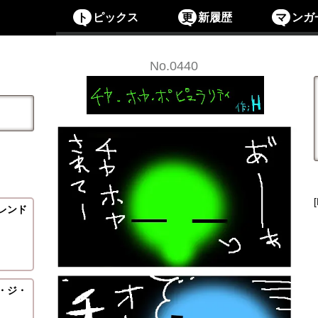
ト
ピックス
更
新履歴
マ
ンガ
No.0440
レンド
・ジ・