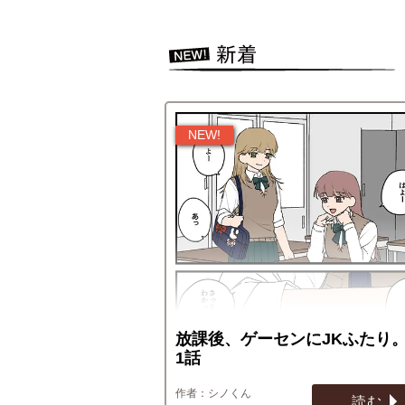
放課後、ゲーセンにJKふたり。
1話
シノくん
読む