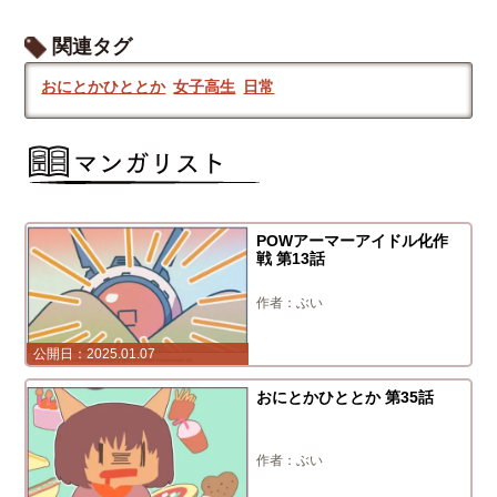
関連タグ
おにとかひととか
女子高生
日常
POWアーマーアイドル化作
戦 第13話
ぶい
2025.01.07
おにとかひととか 第35話
ぶい