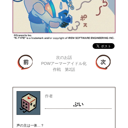
次のお話
POWアーマーアイドル化
作戦 第2話
作者
ぶい
声の主は一体…？