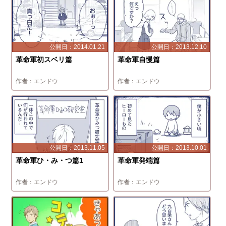
2014.01.21
2013.12.10
革命軍初スベリ篇
革命軍自慢篇
エンドウ
エンドウ
2013.11.05
2013.10.01
革命軍ひ・み・つ篇1
革命軍発端篇
エンドウ
エンドウ