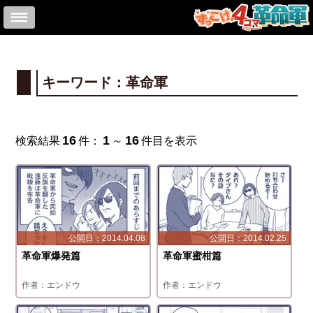
キーワード：革命軍
16
1
16
検索結果
件：
～
件目を表示
2014.04.08
2014.02.25
革命軍爆発篇
革命軍蜜柑篇
エンドウ
エンドウ